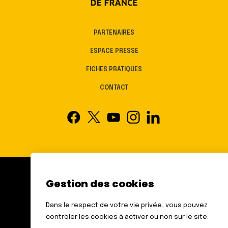
PARTENAIRES
ESPACE PRESSE
FICHES PRATIQUES
CONTACT
Gestion des cookies
FÉDÉRATION DES AVEUGLES
ET AMBLYOPES DE FRANCE
Dans le respect de votre vie privée, vous pouvez
6 RUE GAGER GABILLOT
contrôler les cookies à activer ou non sur le site.
75015 PARIS