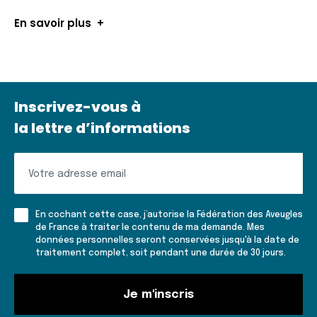
En savoir plus
Inscrivez-vous à
la lettre d’informations
Inscrivez-
vous
à
En cochant cette case, j’autorise la Fédération des Aveugles
la
de France à traiter le contenu de ma demande. Mes
données personnelles seront conservées jusqu'à la date de
lettre
traitement complet, soit pendant une durée de 30 jours.
d'informations
Je m'inscris