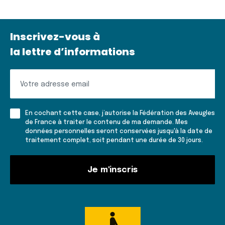
Inscrivez-vous à
la lettre d’informations
Inscrivez-
vous
à
En cochant cette case, j’autorise la Fédération des Aveugles
la
de France à traiter le contenu de ma demande. Mes
données personnelles seront conservées jusqu'à la date de
lettre
traitement complet, soit pendant une durée de 30 jours.
d'informations
Je m'inscris