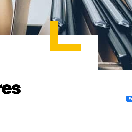
res
Pa