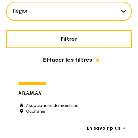
R
e
é
d
g
e
i
m
Filtrer
o
e
n
m
Effacer les filtres
b
r
e
A.R.A.M.A.V.
Associations de membres
Occitanie
En savoir plus