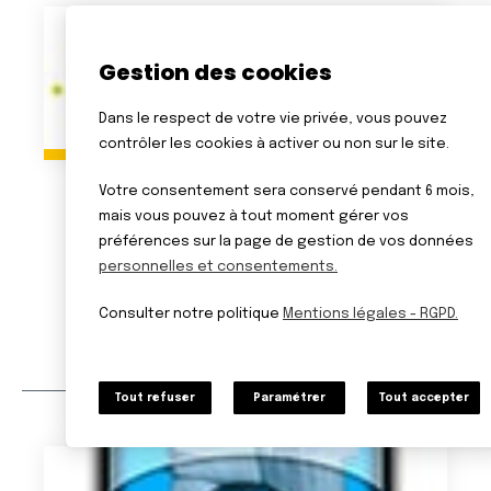
Gestion des cookies
Dans le respect de votre vie privée, vous pouvez
contrôler les cookies à activer ou non sur le site.
Votre consentement sera conservé pendant 6 mois,
FIDEV
mais vous pouvez à tout moment gérer vos
préférences sur la page de gestion de vos données
Associations de membres
Services et établissements
personnelles et consentements.
Auvergne Rhône-Alpes
Consulter notre politique
Mentions légales - RGPD.
En savoir plus
Tout refuser
Paramétrer
Tout accepter