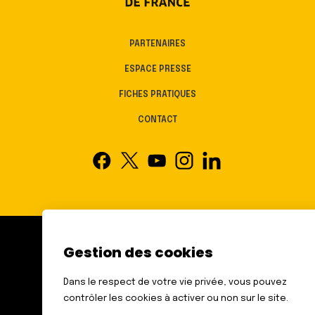
PARTENAIRES
ESPACE PRESSE
FICHES PRATIQUES
CONTACT
Gestion des cookies
FÉDÉRATION DES AVEUGLES
ET AMBLYOPES DE FRANCE
Dans le respect de votre vie privée, vous pouvez
6 RUE GAGER GABILLOT
contrôler les cookies à activer ou non sur le site.
75015 PARIS