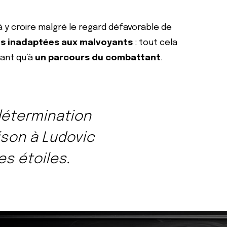
à y croire malgré le regard défavorable de
ns inadaptées aux malvoyants
: tout cela
iant qu’à
un parcours du combattant
.
détermination
ison à Ludovic
es étoiles.