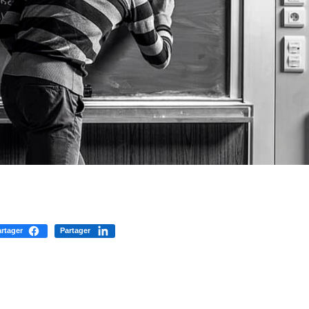
rtager
Partager