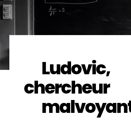
Ludovic,
chercheur
malvoyan
Education,