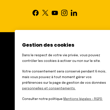
Gestion des cookies
FÉDÉRATION DES AVEUGLES
ET AMBLYOPES DE FRANCE
Dans le respect de votre vie privée, vous pouvez
6 RUE GAGER GABILLOT
contrôler les cookies à activer ou non sur le site.
75015 PARIS
TÉL. : 01 44 42 91 91
Votre consentement sera conservé pendant 6 mois,
mais vous pouvez à tout moment gérer vos
préférences sur la page de gestion de vos données
personnelles et consentements.
Données personnelles
Mentions légales – RGPD
Consulter notre politique
Mentions légales - RGPD.
Plan du site