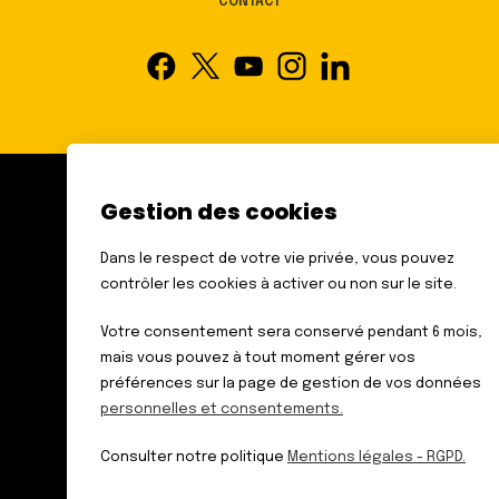
CONTACT
Gestion des cookies
FÉDÉRATION DES AVEUGLES
ET AMBLYOPES DE FRANCE
Dans le respect de votre vie privée, vous pouvez
6 RUE GAGER GABILLOT
contrôler les cookies à activer ou non sur le site.
75015 PARIS
TÉL. : 01 44 42 91 91
Votre consentement sera conservé pendant 6 mois,
mais vous pouvez à tout moment gérer vos
préférences sur la page de gestion de vos données
personnelles et consentements.
Données personnelles
Mentions légales – RGPD
Consulter notre politique
Mentions légales - RGPD.
Plan du site