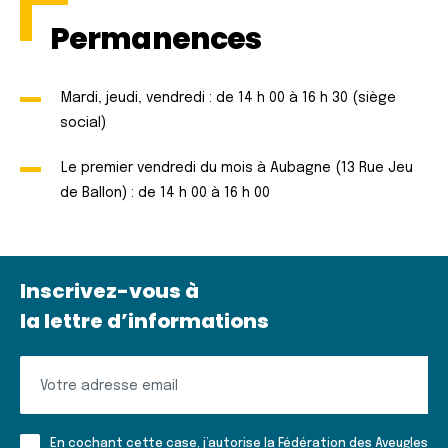
Permanences
Mardi, jeudi, vendredi : de 14 h 00 à 16 h 30 (siège
social)
Le premier vendredi du mois à Aubagne (13 Rue Jeu
de Ballon) : de 14 h 00 à 16 h 00
Inscrivez-vous à
la lettre d’informations
Inscrivez-
vous
à
En cochant cette case, j’autorise la Fédération des Aveugles