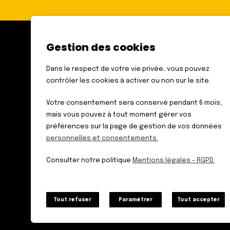
Gestion des cookies
FÉDÉRATION DES AVEUGLES
ET AMBLYOPES DE FRANCE
Dans le respect de votre vie privée, vous pouvez
6 RUE GAGER GABILLOT
contrôler les cookies à activer ou non sur le site.
75015 PARIS
TÉL. : 01 44 42 91 91
Votre consentement sera conservé pendant 6 mois,
mais vous pouvez à tout moment gérer vos
préférences sur la page de gestion de vos données
personnelles et consentements.
Données personnelles
Mentions légales – RGPD
Consulter notre politique
Mentions légales - RGPD.
Plan du site
Tout refuser
Paramétrer
Tout accepter