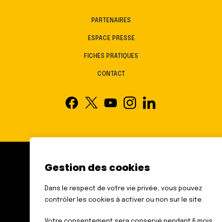
PARTENAIRES
ESPACE PRESSE
FICHES PRATIQUES
CONTACT
Gestion des cookies
FÉDÉRATION DES AVEUGLES
ET AMBLYOPES DE FRANCE
Dans le respect de votre vie privée, vous pouvez
6 RUE GAGER GABILLOT
contrôler les cookies à activer ou non sur le site.
75015 PARIS
TÉL. : 01 44 42 91 91
Votre consentement sera conservé pendant 6 mois,