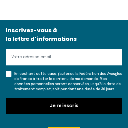
Inscrivez-vous à
la lettre d’informations
Inscrivez-
vous
à
En cochant cette case, j’autorise la Fédération des Aveugles
la
de France à traiter le contenu de ma demande. Mes
données personnelles seront conservées jusqu'à la date de
lettre
traitement complet, soit pendant une durée de 30 jours.
d'informations
Je m'inscris