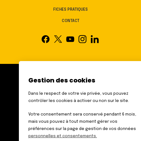
FICHES PRATIQUES
CONTACT
Gestion des cookies
FÉDÉRATION DES AVEUGLES
ET AMBLYOPES DE FRANCE
Dans le respect de votre vie privée, vous pouvez
6 RUE GAGER GABILLOT
contrôler les cookies à activer ou non sur le site.
75015 PARIS
TÉL. : 01 44 42 91 91
Votre consentement sera conservé pendant 6 mois,
mais vous pouvez à tout moment gérer vos
préférences sur la page de gestion de vos données
personnelles et consentements.
Données personnelles