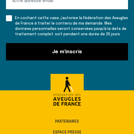
vous
à
En cochant cette case, j’autorise la Fédération des Aveugles
la
de France à traiter le contenu de ma demande. Mes
données personnelles seront conservées jusqu'à la date de
lettre
traitement complet, soit pendant une durée de 30 jours.
d'informations
Je m'inscris
PARTENAIRES
ESPACE PRESSE