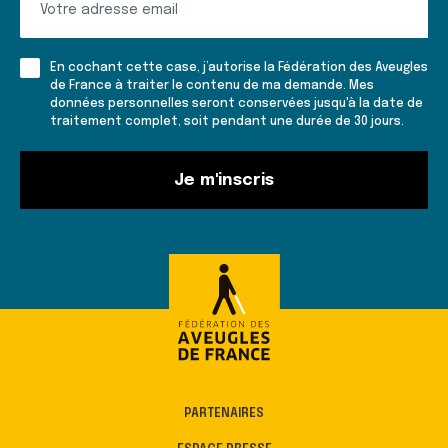
vous
à
En cochant cette case, j’autorise la Fédération des Aveugles
la
de France à traiter le contenu de ma demande. Mes
données personnelles seront conservées jusqu'à la date de
lettre
traitement complet, soit pendant une durée de 30 jours.
d'informations
Je m'inscris
PARTENAIRES