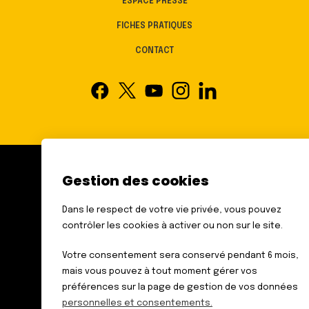
ESPACE PRESSE
FICHES PRATIQUES
CONTACT
Gestion des cookies
FÉDÉRATION DES AVEUGLES
ET AMBLYOPES DE FRANCE
Dans le respect de votre vie privée, vous pouvez
6 RUE GAGER GABILLOT
contrôler les cookies à activer ou non sur le site.
75015 PARIS
TÉL. : 01 44 42 91 91
Votre consentement sera conservé pendant 6 mois,
mais vous pouvez à tout moment gérer vos
préférences sur la page de gestion de vos données
personnelles et consentements.
Données personnelles