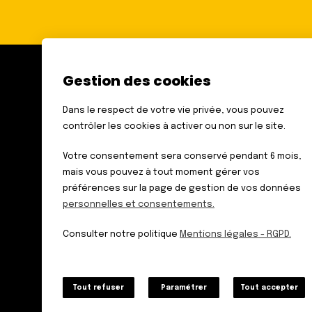
Gestion des cookies
FÉDÉRATION DES AVEUGLES
ET AMBLYOPES DE FRANCE
Dans le respect de votre vie privée, vous pouvez
6 RUE GAGER GABILLOT
contrôler les cookies à activer ou non sur le site.
75015 PARIS
TÉL. : 01 44 42 91 91
Votre consentement sera conservé pendant 6 mois,
mais vous pouvez à tout moment gérer vos
préférences sur la page de gestion de vos données
personnelles et consentements.
Données personnelles
Mentions légales – RGPD
Consulter notre politique
Mentions légales - RGPD.
Plan du site
Tout refuser
Paramétrer
Tout accepter