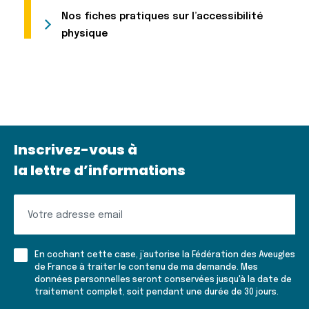
Nos fiches pratiques sur l’accessibilité
physique
Inscrivez-vous à
la lettre d’informations
Inscrivez-
vous
à
En cochant cette case, j’autorise la Fédération des Aveugles
la
de France à traiter le contenu de ma demande. Mes
données personnelles seront conservées jusqu'à la date de
lettre
traitement complet, soit pendant une durée de 30 jours.
d'informations