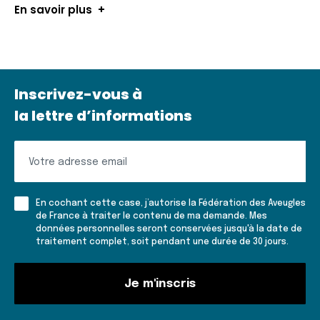
En savoir plus
Inscrivez-vous à
la lettre d’informations
Inscrivez-
vous
à
En cochant cette case, j’autorise la Fédération des Aveugles
la
de France à traiter le contenu de ma demande. Mes
données personnelles seront conservées jusqu'à la date de
lettre
traitement complet, soit pendant une durée de 30 jours.
d'informations
Je m'inscris