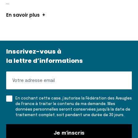
...
En savoir plus
Inscrivez-vous à
la lettre d’informations
Inscrivez-
vous
à
En cochant cette case, j’autorise la Fédération des Aveugles
la
de France à traiter le contenu de ma demande. Mes
données personnelles seront conservées jusqu'à la date de
lettre
traitement complet, soit pendant une durée de 30 jours.
d'informations
Je m'inscris