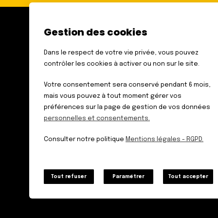
Gestion des cookies
FÉDÉRATION DES AVEUGLES
ET AMBLYOPES DE FRANCE
Dans le respect de votre vie privée, vous pouvez
6 RUE GAGER GABILLOT
contrôler les cookies à activer ou non sur le site.
75015 PARIS
TÉL. : 01 44 42 91 91
Votre consentement sera conservé pendant 6 mois,
mais vous pouvez à tout moment gérer vos
préférences sur la page de gestion de vos données
personnelles et consentements.
Données personnelles
Mentions légales – RGPD
Consulter notre politique
Mentions légales - RGPD.
Plan du site
Tout refuser
Paramétrer
Tout accepter