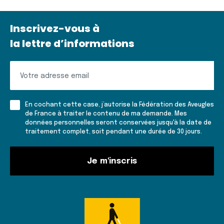
Inscrivez-vous à
la lettre d’informations
Inscrivez-
vous
à
En cochant cette case, j’autorise la Fédération des Aveugles
la
de France à traiter le contenu de ma demande. Mes
données personnelles seront conservées jusqu'à la date de
lettre
traitement complet, soit pendant une durée de 30 jours.
d'informations
Je m'inscris