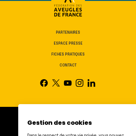
PARTENAIRES
ESPACE PRESSE
FICHES PRATIQUES
CONTACT
Gestion des cookies
FÉDÉRATION DES AVEUGLES
ET AMBLYOPES DE FRANCE
Dans le respect de votre vie privée, vous pouvez