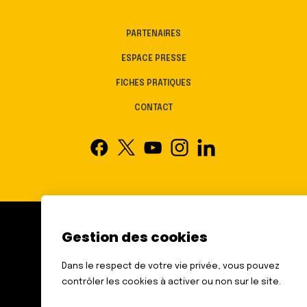
PARTENAIRES
ESPACE PRESSE
FICHES PRATIQUES
CONTACT
Gestion des cookies
FÉDÉRATION DES AVEUGLES
ET AMBLYOPES DE FRANCE
Dans le respect de votre vie privée, vous pouvez
6 RUE GAGER GABILLOT
contrôler les cookies à activer ou non sur le site.
75015 PARIS
TÉL. : 01 44 42 91 91