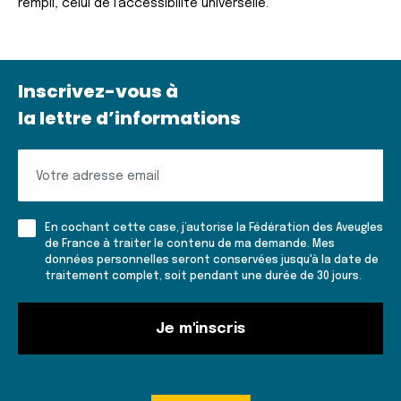
rempli, celui de l’accessibilité universelle.
Inscrivez-vous à
la lettre d’informations
Inscrivez-
vous
à
En cochant cette case, j’autorise la Fédération des Aveugles
la
de France à traiter le contenu de ma demande. Mes
données personnelles seront conservées jusqu'à la date de
lettre
traitement complet, soit pendant une durée de 30 jours.
d'informations
Je m'inscris