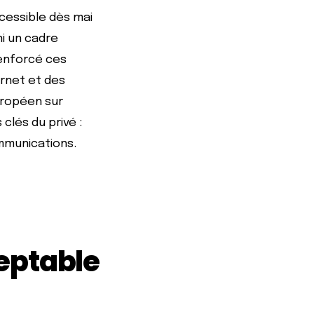
ccessible dès mai
ni un cadre
renforcé ces
ernet et des
uropéen sur
 clés du privé :
mmunications.
eptable