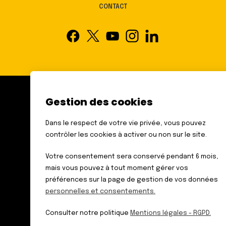
CONTACT
Gestion des cookies
FÉDÉRATION DES AVEUGLES
ET AMBLYOPES DE FRANCE
Dans le respect de votre vie privée, vous pouvez
6 RUE GAGER GABILLOT
contrôler les cookies à activer ou non sur le site.
75015 PARIS
TÉL. : 01 44 42 91 91
Votre consentement sera conservé pendant 6 mois,
mais vous pouvez à tout moment gérer vos
préférences sur la page de gestion de vos données
personnelles et consentements.
Données personnelles
Mentions légales – RGPD
Consulter notre politique
Mentions légales - RGPD.