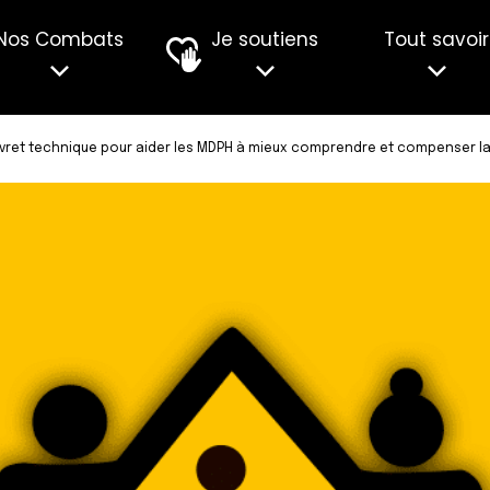
Nos Combats
Je soutiens
Tout savoir
ivret technique pour aider les MDPH à mieux comprendre et compenser la 