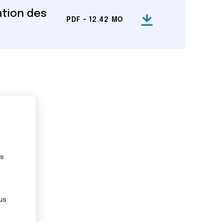
ation des
PDF - 12.42 MO
es
us