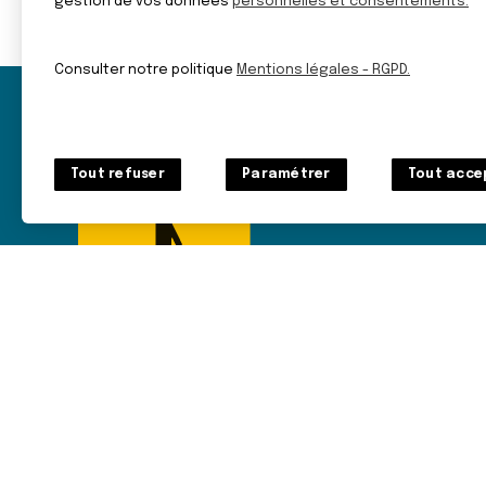
gestion de vos données
personnelles et consentements.
Consulter notre politique
Mentions légales - RGPD.
Tout refuser
Paramétrer
Tout acce
PARTENAIRES
ESPACE PRES
Fédération des Aveugles
Do
et Amblyopes de France
6 rue Gager Gabillot
75015 PARIS