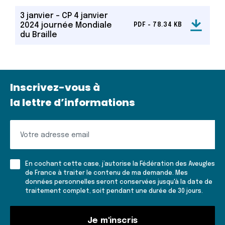
3 janvier - CP 4 janvier
2024 journée Mondiale
PDF - 78.34 KB
du Braille
Inscrivez-vous à
la lettre d’informations
Inscrivez-
vous
à
En cochant cette case, j’autorise la Fédération des Aveugles
la
de France à traiter le contenu de ma demande. Mes
données personnelles seront conservées jusqu'à la date de
lettre
traitement complet, soit pendant une durée de 30 jours.
d'informations
Je m'inscris