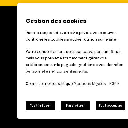
Gestion des cookies
FÉDÉRATION DES AVEUGLES
ET AMBLYOPES DE FRANCE
Dans le respect de votre vie privée, vous pouvez
6 RUE GAGER GABILLOT
contrôler les cookies à activer ou non sur le site.
75015 PARIS
TÉL. : 01 44 42 91 91
Votre consentement sera conservé pendant 6 mois,
mais vous pouvez à tout moment gérer vos
préférences sur la page de gestion de vos données
personnelles et consentements.
Données personnelles
Mentions légales – RGPD
Consulter notre politique
Mentions légales - RGPD.
Plan du site
Tout refuser
Paramétrer
Tout accepter