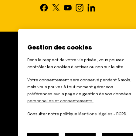
Gestion des cookies
FÉDÉRATION DES AVEUGLES
ET AMBLYOPES DE FRANCE
Dans le respect de votre vie privée, vous pouvez
6 RUE GAGER GABILLOT
contrôler les cookies à activer ou non sur le site.
75015 PARIS
TÉL. : 01 44 42 91 91
Votre consentement sera conservé pendant 6 mois,
mais vous pouvez à tout moment gérer vos
préférences sur la page de gestion de vos données
personnelles et consentements.
Données personnelles
Mentions légales – RGPD
Consulter notre politique
Mentions légales - RGPD.
Plan du site