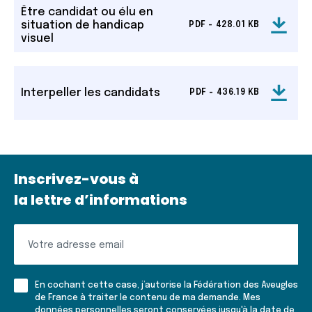
Être candidat ou élu en
situation de handicap
PDF - 428.01 KB
visuel
Interpeller les candidats
PDF - 436.19 KB
Inscrivez-vous à
la lettre d’informations
Inscrivez-
vous
à
En cochant cette case, j’autorise la Fédération des Aveugles
la
de France à traiter le contenu de ma demande. Mes
données personnelles seront conservées jusqu'à la date de