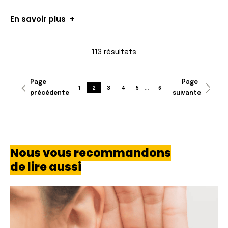
En savoir plus
113 résultats
Page
Page
1
2
3
4
5
...
6
précédente
suivante
Nous vous recommandons
de lire aussi