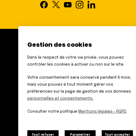
Gestion des cookies
FÉDÉRATION DES AVEUGLES
ET AMBLYOPES DE FRANCE
Dans le respect de votre vie privée, vous pouvez
6 RUE GAGER GABILLOT
contrôler les cookies à activer ou non sur le site.
75015 PARIS
TÉL. : 01 44 42 91 91
Votre consentement sera conservé pendant 6 mois,
mais vous pouvez à tout moment gérer vos
préférences sur la page de gestion de vos données
personnelles et consentements.
Données personnelles
Mentions légales – RGPD
Consulter notre politique
Mentions légales - RGPD.
Plan du site
Tout refuser
Paramétrer
Tout accepter